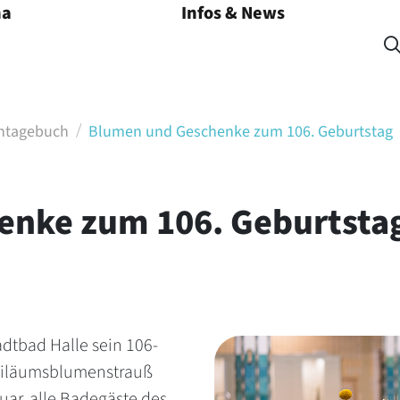
na
Infos & News
Menü öffnen
entagebuch
Blumen und Geschenke zum 106. Geburtstag
enke zum 106. Geburtsta
adtbad Halle sein 106-
ubiläumsblumenstrauß
uar, alle Badegäste des