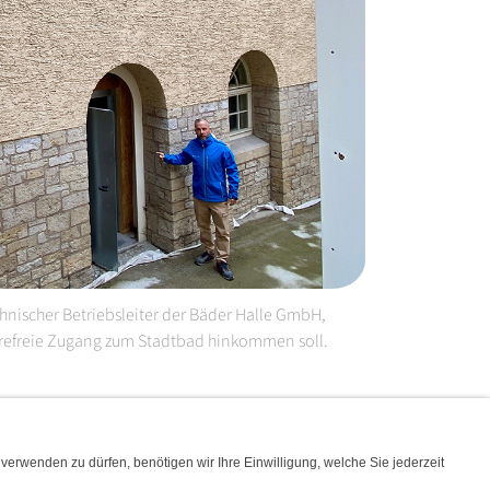
echnischer Betriebsleiter der Bäder Halle GmbH,
erefreie Zugang zum Stadtbad hinkommen soll.
ITÄT & LOGISTIK
SERVICE & FREIZEIT