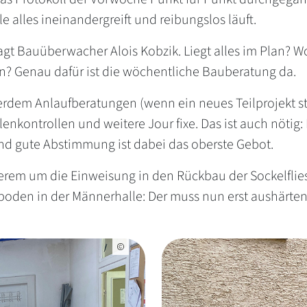
le alles ineinandergreift und reibungslos läuft.
gt Bauüberwacher Alois Kobzik. Liegt alles im Plan? Wo 
n? Genau dafür ist die wöchentliche Bauberatung da.
rdem Anlaufberatungen (wenn ein neues Teilprojekt st
nkontrollen und weitere Jour fixe. Das ist auch nötig: 
nd gute Abstimmung ist dabei das oberste Gebot.
derem um die Einweisung in den Rückbau der Sockelfli
den in der Männerhalle: Der muss nun erst aushärten,