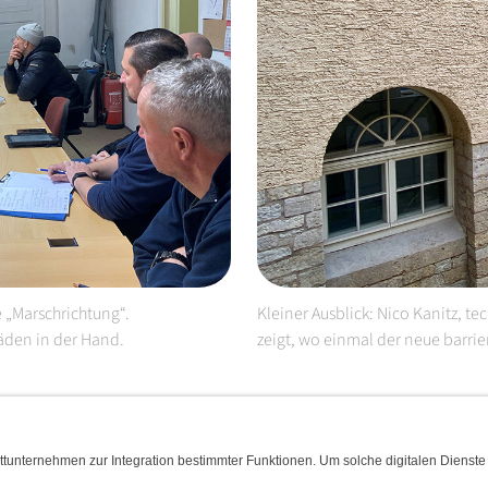
 „Marschrichtung“.
Kleiner Ausblick: Nico Kanitz, t
Fäden in der Hand.
zeigt, wo einmal der neue barri
ENERGIE
WASSER & ENTSORGUNG
MOBIL