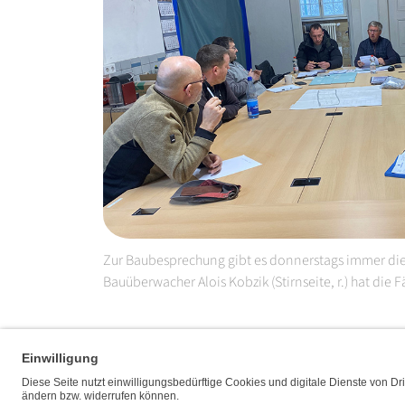
Zur Baubesprechung gibt es donnerstags immer die
Bauüberwacher Alois Kobzik (Stirnseite, r.) hat die 
Fußbereich der Seite
Bereiche der